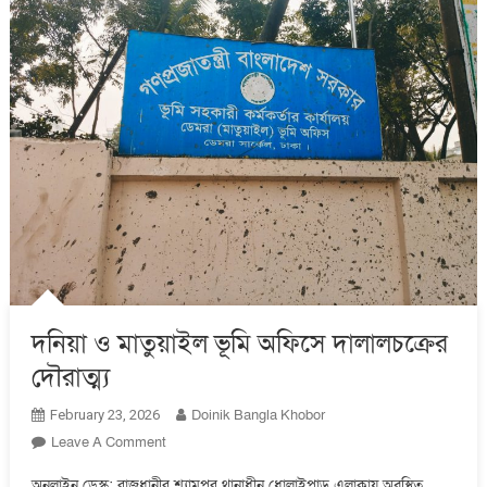
দনিয়া ও মাতুয়াইল ভূমি অফিসে দালালচক্রের
দৌরাত্ম্য
Doinik Bangla Khobor
February 23, 2026
On
Leave A Comment
দনিয়া
অনলাইন ডেস্ক: রাজধানীর শ্যামপুর থানাধীন ধোলাইপাড় এলাকায় অবস্থিত