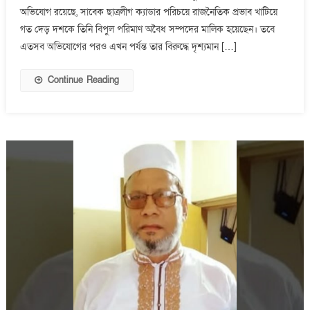
প্রকৌশলী
অভিযোগ রয়েছে, সাবেক ছাত্রলীগ ক্যাডার পরিচয়ে রাজনৈতিক প্রভাব খাটিয়ে
আলেক
গত দেড় দশকে তিনি বিপুল পরিমাণ অবৈধ সম্পদের মালিক হয়েছেন। তবে
হোসেন
এতসব অভিযোগের পরও এখন পর্যন্ত তার বিরুদ্ধে দৃশ্যমান […]
এখনো
ধরাছোঁয়ার
Continue Reading
বাইরে