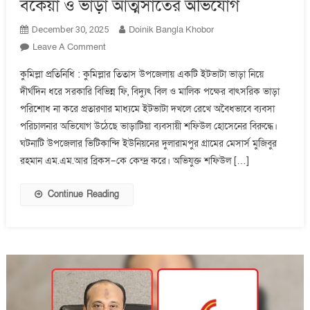
বকেয়া ও ভাড়া আত্মসাতের অভিযোগ
Doinik Bangla Khobor
December 30, 2025
On
Leave A Comment
কুমিল্লার
কুমিল্লা প্রতিনিধি : কুমিল্লার তিতাস উপজেলায় একটি ইটভাটা ভাড়া নিয়ে
তিতাসে
দীর্ঘদিন ধরে সরকারি বিভিন্ন ফি, বিদ্যুৎ বিল ও মালিক পক্ষের বাৎসরিক ভাড়া
ইটভাটার
পরিশোধ না করে প্রতারণার মাধ্যমে ইটভাটা দখলে রেখে অবৈধভাবে ব্যবসা
৯
বছরের
পরিচালনার অভিযোগ উঠেছে ভাড়াটিয়া ব্যবসায়ী শফিউল হোসেনের বিরুদ্ধে।
সরকারি
ঘটনাটি উপজেলার ভিটিকান্দি ইউনিয়নের দুলারামপুর গ্রামের মেসার্স মুজিবুর
বকেয়া
রহমান এম.এম.আর ব্রিকস–কে কেন্দ্র করে। অভিযুক্ত শফিউল […]
ও
ভাড়া
Continue Reading
আত্মসাতের
অভিযোগ