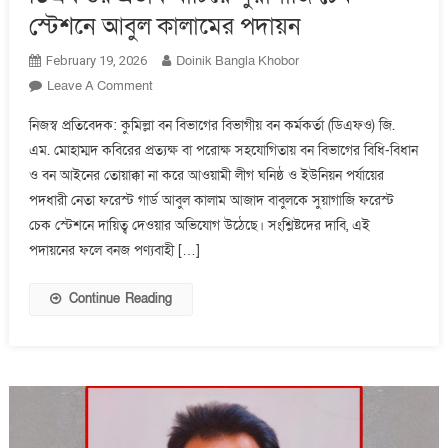
স্টেশনে আবুল কালামের পদায়ন
Doinik Bangla Khobor
February 19, 2026
On
Leave A Comment
ডিএফওর
নিজস্ব প্রতিবেদক: কুমিল্লা বন বিভাগের বিভাগীয় বন কর্মকর্তা (ডিএফও) জি.
প্রভাব
এম. মোহাম্মদ কবিরের প্রত্যক্ষ বা পরোক্ষ সহযোগিতায় বন বিভাগের বিধি-বিধান
খাটিয়ে
ও বন আইনের তোয়াক্কা না করে আওয়ামী লীগ ঘনিষ্ঠ ও ইউনিয়ন পর্যায়ের
সুয়াগাজি
চেক
পদধারী নেতা ফরেস্ট গার্ড আবুল কালাম আজাদ বাবুলকে সুয়াগাজি ফরেস্ট
স্টেশনে
চেক স্টেশনে দায়িত্ব দেওয়ার অভিযোগ উঠেছে। সংশ্লিষ্টদের দাবি, এই
আবুল
পদায়নের ফলে বনজ পণ্যবাহী […]
কালামের
পদায়ন
Continue Reading