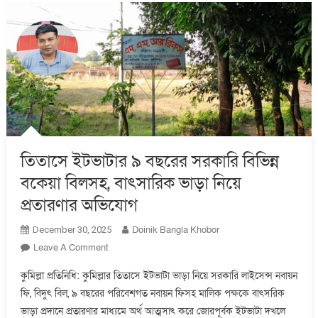
তিতাসে ইটভাটার ৯ বছরের সরকারি বিভিন্ন
বকেয়া বিলসহ, বাৎসারিক ভাড়া নিয়ে
প্রতারণার অভিযোগ
Doinik Bangla Khobor
December 30, 2025
On
Leave A Comment
তিতাসে
কুমিল্লা প্রতিনিধি: কুমিল্লার তিতাসে ইটভাটা ভাড়া নিয়ে সরকারি লাইসেন্স নবায়ন
ইটভাটার
ফি, বিদুৎ বিল, ৯ বছরের পরিবেশগত নবায়ন ফিসহ মালিক পক্ষকে বাৎসরিক
৯
ভাড়া প্রদানে প্রতারণার মাধ্যমে অর্থ আত্মসাৎ করে জোরপূর্বক ইটভাটা দখলে
বছরের