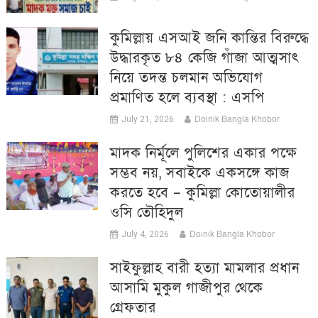
কুমিল্লায় এসআই জনি কান্তির বিরুদ্ধে
উদ্ধারকৃত ৮৪ কেজি গাঁজা আত্মসাৎ
নিয়ে তদন্ত চলমান অভিযোগ
প্রমাণিত হলে ব্যবস্থা : এসপি
Doinik Bangla Khobor
July 21, 2026
মাদক নির্মূলে পুলিশের একার পক্ষে
সম্ভব নয়, সবাইকে একসঙ্গে কাজ
করতে হবে – কুমিল্লা কোতোয়ালীর
ওসি তৌহিদুল
Doinik Bangla Khobor
July 4, 2026
সাইফুল্লাহ বারী হত্যা মামলার প্রধান
আসামি মুকুল গাজীপুর থেকে
গ্রেফতার