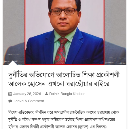
দুর্নীতির অভিযোগে আলোচিত শিক্ষা প্রকৌশলী
আলেক হোসেন এখনো ধরাছোঁয়ার বাইরে
Doinik Bangla Khobor
January 28, 2026
On
Leave A Comment
দুর্নীতির
বিশেষ প্রতিবেদক: দীর্ঘদিন ধরে ক্ষমতাসীন রাজনৈতিক বলয়ের ছত্রছায়ায় থেকে
অভিযোগে
দুর্নীতি ও অবৈধ সম্পদ গড়ার অভিযোগ উঠেছে শিক্ষা প্রকৌশল অধিদপ্তরের
আলোচিত
হবিগঞ্জ জেলার নির্বাহী প্রকৌশলী আলেক হোসেন (জুয়েল)-এর বিরুদ্ধে।
শিক্ষা