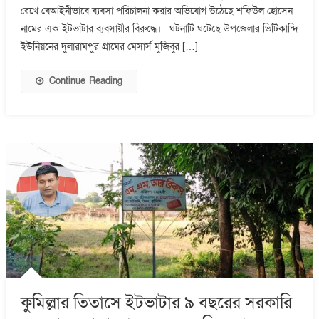
সরকারি
রেখে বেআইনীভাবে ব্যবসা পরিচালনা করার অভিযোগ উঠেছে শফিউল হোসেন
বিভিন্ন
নামের এক ইটভাটার ব্যবসায়ীর বিরুদ্ধে। ঘটনাটি ঘটেছে উপজেলার ভিটিকান্দি
বকেয়া
ইউনিয়নের দুলারামপুর গ্রামের মেসার্স মুজিবুর […]
বিলসহ,
বাৎসারিক
Continue Reading
ভাড়া
নিয়ে
প্রতারণার
অভিযোগ
কুমিল্লার তিতাসে ইটভাটার ৯ বছরের সরকারি