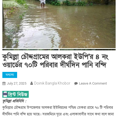
কুমিল্লা চৌদ্দগ্রামের আলকরা ইউপি’র ৪ নং
ওয়ার্ডের ৭০টি পরিবার দীর্ঘদিন পানি বন্দি
অন্যান্য
On
Doinik Bangla Khobor
Leave A Comment
July 27, 2025
কুমিল্লা
চৌদ্দগ্রাম
কুমিল্লা প্রতিনিধি :
আলকরা
ইউপি’র
কুমিল্লার চৌদ্দগ্রাম উপজেলার আলকরা ইউনিয়নের পশ্চিম ডেকরা গ্রামে ৭০ টি পরিবার
৪
দীর্ঘদিন পানি বন্দি হয়ে আছে। সরজমিনে ঘুরে এবং এলাকাবাসীর সাথে কথা বলে জানা