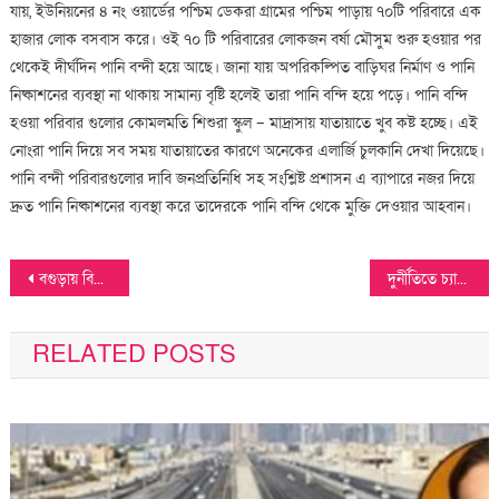
নং
যায়, ইউনিয়নের ৪ নং ওয়ার্ডের পশ্চিম ডেকরা গ্রামের পশ্চিম পাড়ায় ৭০টি পরিবারে এক
ওয়ার্ডের
হাজার লোক বসবাস করে। ওই ৭০ টি পরিবারের লোকজন বর্ষা মৌসুম শুরু হওয়ার পর
৭০টি
থেকেই দীর্ঘদিন পানি বন্দী হয়ে আছে। জানা যায় অপরিকল্পিত বাড়িঘর নির্মাণ ও পানি
পরিবার
নিষ্কাশনের ব্যবস্থা না থাকায় সামান্য বৃষ্টি হলেই তারা পানি বন্দি হয়ে পড়ে। পানি বন্দি
দীর্ঘদিন
হওয়া পরিবার গুলোর কোমলমতি শিশুরা স্কুল – মাদ্রাসায় যাতায়াতে খুব কষ্ট হচ্ছে। এই
পানি
নোংরা পানি দিয়ে সব সময় যাতায়াতের কারণে অনেকের এলার্জি চুলকানি দেখা দিয়েছে।
বন্দি
পানি বন্দী পরিবারগুলোর দাবি জনপ্রতিনিধি সহ সংশ্লিষ্ট প্রশাসন এ ব্যাপারে নজর দিয়ে
দ্রুত পানি নিষ্কাশনের ব্যবস্থা করে তাদেরকে পানি বন্দি থেকে মুক্তি দেওয়ার আহবান।
Post
বগুড়ায় বিশেষ অভিযানে চায়নিজ ফোল্ডিং চাকু ও চাপাতি উদ্ধার
দুর্নীতিতে চ্যাম্পিয়ান কুমেক হাসপাতালের আওয়ামী দোসর দেলোয়ার এখনো বহাল তবিয়তে
navigation
RELATED POSTS