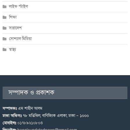
লাইফ স্টাইল
শিক্ষা
সারাদেশ
সোশ্যাল মিডিয়া
স্বাস্থ্য
সম্পাদক ও প্রকাশক
সম্পাদকঃ
এম শাহীন আলম
ঢাকা অফিসঃ
৭৮ মতিঝিল, বাণিজ্যিক এলাকা, ঢাকা – ১০০০
মোবাইলঃ
০১৭৮৯৬১০৮০৩