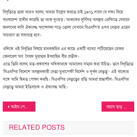
বিবৃতিতে তারা আরও বলেন, আমরা উল্লেখ করতে চাই ১৯৭১ সালে যে লক্ষ্য নিয়ে
বাংলাদেশ স্বাধীন করেছি তা আজ দুঃস্বপ্ন। আজকের দুর্বিসহ অবস্থার প্রেক্ষিতে যেখানে
জনগণের দাবি ঐক্যবদ্ধ আন্দোলন গড়ে তোলা সেখানে বিএনপি’র এসব নেতার এহেন
আচরণে তা বাধাগ্রস্থ হবে।
ওদিকে ওই বিবৃতির বিষয়ে মানবজমিন এর কাছে একটি ব্যাখ্যা পাঠিয়েছেন মেজর
জেনারেল অব. সৈয়দ মুহাম্মদ ইবরাহিম বীর প্রতীক।
এতে তিনি বলেন, মত-প্রকাশের অধিকারকে আমাদের সম্মান করা উচিত। তবে বিবৃতিতে
‘বিএনপির বিদেশে অবস্থানকারী নেতা-মুখাপেক্ষী নির্দেশ ও দুর্বল নেতৃত্ব’- এই বাক্যের
সঙ্গে আমি দ্বিমত পোষণ করছি। বিএনপির নেতৃত্বের প্রতি আমরা শ্রদ্ধাশীল। বিএনপির
নেতৃত্বে আমরা ইতিবাচক ও ঐক্যবদ্ধ আছি।
Post
আইন পেশা এখন ব্যবসা হয়ে গেছে: প্রধান বিচারপতি
বয়সে ছাড় পাচ্ছেন সরকারি চাকরিপ্রার্থীরা
navigation
RELATED POSTS