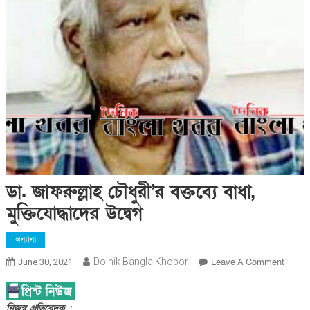
ডা. জাফরুল্লাহ চৌধুরী’র বক্তব্যে বাধা,
মুক্তিযোদ্ধাদের উদ্বেগ
অন্যান্য
On
Doinik Bangla Khobor
Leave A Comment
June 30, 2021
ডা.
জাফরুল্
নিজস্ব প্রতিবেদক :
চৌধুরী’র