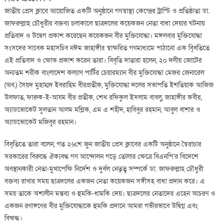
বক্তব্যে
জাতীয় প্রেস ক্লাবে আয়োজিত একটি অনুষ্ঠানে গণস্বাস্থ্য কেন্দ্রের ট্রাস্টি ও প্রতিষ্ঠাতা ডা.
বাধা,
জাফরুল্লাহ চৌধুরীর বক্তব্য চলাকালে ছাত্রদলের কয়েকজন নেতা বাধা দেয়ার ঘটনায়
মুক্তিযো
প্রতিবাদ ও উদ্বেগ প্রকাশ করেছেন কয়েকজন বীর মুক্তিযোদ্ধা। মঙ্গলবার মুক্তিযোদ্ধা
উদ্বেগ
সংসদের সাবেক মহাসচিব নঈম জাহাঙ্গীর স্বাক্ষরিত গণমাধ্যমে পাঠানো এক বিৃবতিতে
এই প্রতিবাদ ও ক্ষোভ প্রকাশ করেন তারা। বিবৃতি দাতারা হলেন, ২০ দলীয় জোটের
অন্যতম শরীক বাংলাদেশ কল্যাণ পার্টির চেয়ারম্যান বীর মুক্তিযোদ্ধা মেজর জেনারেল
(অব.) সৈয়দ মুহাম্মদ ইবরাহিম বীরপ্রতীক, মুক্তিযোদ্ধা দলের সভাপতি ইশতিয়াক আজিজ
উলফাত, ফারুক-ই-আযম বীর প্রতীক, শেখ রফিকুল ইসলাম বাবলু, জাহাঙ্গীর কবীর,
অ্যাডভোকেট সুলতান আলম মল্লিক, এম এ শহীদ, হাবিবুর রহমান, আবুল বাশার ও
অ্যাডভোকেট মজিবুর রহমান।
বিবৃতিতে তারা বলেন, গত ২৬শে জুন জাতীয় প্রেস ক্লাবের একটি অনুষ্ঠানে স্বৈরাচার
সরকারের বিরুদ্ধে ঐক্যবদ্ধ গণ আন্দোলন গড়ে তোলার ক্ষেত্রে বিএনপি’র বিদেশে
অবস্থানকারী নেতা-মুখাপেক্ষি নির্দেশ ও দুর্বল নেতৃত্ব সম্পর্কে ডা. জাফরুল্লাহ চৌধুরী
বক্তব্য রাখার সময় ছাত্রদলের একজন নেতা কয়েকজন সঙ্গীসহ বাধা প্রদান করে। এ
সময় তাকে অশালীন মন্তব্য ও হুমকি-ধামকি দেয়। ছাত্রদলের নেতাদের এহেন আচরণ ও
একজন রণাঙ্গণের বীর মুক্তিযোদ্ধাকে হুমকি প্রদানে আমরা গভীরভাবে উদ্বিগ্ন এবং
বিক্ষুদ্ধ।