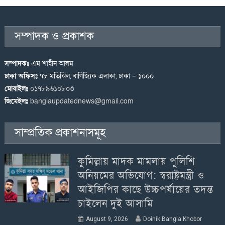
সম্পাদক ও প্রকাশক
সম্পাদকঃ
এম শাহীন আলম
ঢাকা অফিসঃ
৭৮ মতিঝিল, বাণিজ্যিক এলাকা, ঢাকা – ১০০০
মোবাইলঃ
০১৭৮৯৬১০৮০৩
জিমেইলঃ
banglaupdatednews@gmail.com
সাম্প্রতিক প্রকাশনাসমূহ
কুমিল্লায় মাদক মামলায় পুলিশি
অনিয়মের অভিযোগ: স্বরাষ্ট্রমন্ত্রী ও
আইজিপির কাছে উচ্চপর্যায়ের তদন্ত
চাইলেন দুই আসামি
August 9, 2026
Doinik Bangla Khobor