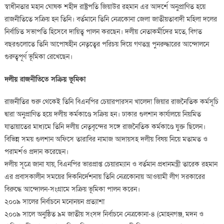
নারীনেত্
স্বাধীনতার মহান ঘোষক শহীদ রাষ্ট্রপতি জিয়াউর রহমান এর আদর্শে অনুপ্রাণিত হয়ে
এডভো
রাজনীতিতে সক্রিয় হন তিনি। বর্তমানে তিনি নেত্রকোনা জেলা জাতীয়তাবাদী মহিলা দলের
রোকসান
নির্বাচিত সভাপতি হিসেবে দায়িত্ব পালন করছেন। দলীয় নেতাকর্মীদের মতে, বিগত
কানিজ
বছরগুলোতে তিনি আপোষহীন নেতৃত্বের পরিচয় দিয়ে গণতন্ত্র পুনরুদ্ধারের আন্দোলনে
চৌধুরী
গুরুত্বপূর্ণ ভূমিকা রেখেছেন।
দলীয় রাজনীতিতে সক্রিয় ভূমিকা
রাজনীতির শুরু থেকেই তিনি বিএনপির চেয়ারপারসন খালেদা জিয়ার রাজনৈতিক কর্মসূচি
দ্বারা অনুপ্রাণিত হয়ে দলীয় কর্মকাণ্ডে সক্রিয় হন। ঢাকার গুলশান কার্যালয়ে নিয়মিত
যাতায়াতের মাধ্যমে তিনি দলীয় নেতৃবৃন্দের সঙ্গে রাজনৈতিক কর্মকাণ্ডে যুক্ত ছিলেন।
বিভিন্ন সময় গুলশান অফিসে তারাবির নামাজ আদায়সহ দলীয় বিষয় নিয়ে মতামত ও
পরামর্শও প্রদান করেছেন।
দলীয় সূত্রে জানা যায়, বিএনপির ভারপ্রাপ্ত চেয়ারম্যান ও বর্তমান প্রধানমন্ত্রী তারেক রহমান
এর প্রবাসকালীন সময়ের দিকনির্দেশনায় তিনি নেত্রকোনায় আওয়ামী লীগ সরকারের
বিরুদ্ধে আন্দোলন-সংগ্রামে সক্রিয় ভূমিকা পালন করেন।
২০০৯ সালের নির্বাচনে মনোনয়ন প্রত্যাশা
২০০৯ সালে অনুষ্ঠিত ৯ম জাতীয় সংসদ নির্বাচনে নেত্রকোনা-৪ (মোহনগঞ্জ, মদন ও