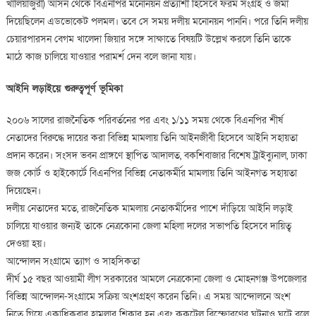
খালিয়াজুরী) আসন থেকে বিএনপির মনোনয়ন প্রত্যাশী হিসেবে ফরম সংগ্রহ ও জমা
দিয়েছিলেন এডভোকেট পলমল। তবে সে সময় দলীয় মনোনয়ন পাননি। পরে তিনি দলীয়
চেয়ারপারসন বেগম খালেদা জিয়ার সঙ্গে সাক্ষাতে বিষয়টি উল্লেখ করলে তিনি তাকে
মাঠে কাজ চালিয়ে যাওয়ার পরামর্শ দেন বলে জানা যায়।
আইনি লড়াইয়ে গুরুত্বপূর্ণ ভূমিকা
২০০৬ সালের রাজনৈতিক পরিবর্তনের পর এবং ১/১১ সময় থেকে বিএনপির শীর্ষ
নেতাদের বিরুদ্ধে দায়ের করা বিভিন্ন মামলায় তিনি আইনজীবী হিসেবে আইনি সহায়তা
প্রদান করেন। সংসদ ভবন প্রাঙ্গণে স্থাপিত আদালত, বকশিবাজার বিশেষ ট্রাইব্যুনাল, ঢাকা
জজ কোর্ট ও হাইকোর্টে বিএনপির বিভিন্ন নেতাকর্মীর মামলায় তিনি আইনগত সহায়তা
দিয়েছেন।
দলীয় নেতাদের মতে, রাজনৈতিক মামলায় নেতাকর্মীদের পাশে দাঁড়িয়ে আইনি লড়াই
চালিয়ে যাওয়ার জন্যই তাকে নেত্রকোনা জেলা মহিলা দলের সভাপতি হিসেবে দায়িত্ব
দেওয়া হয়।
আন্দোলন সংগ্রামে ত্যাগ ও সাহসিকতা
দীর্ঘ ১৫ বছর আওয়ামী লীগ সরকারের আমলে নেত্রকোনা জেলা ও মোহনগঞ্জ উপজেলার
বিভিন্ন আন্দোলন-সংগ্রামে সক্রিয় অংশগ্রহণ করেন তিনি। এ সময় আন্দোলনে অংশ
নিতে গিয়ে একাধিকবার হামলার শিকার হন এবং ককটেল বিস্ফোরণের ঘটনাও ঘটে বলে