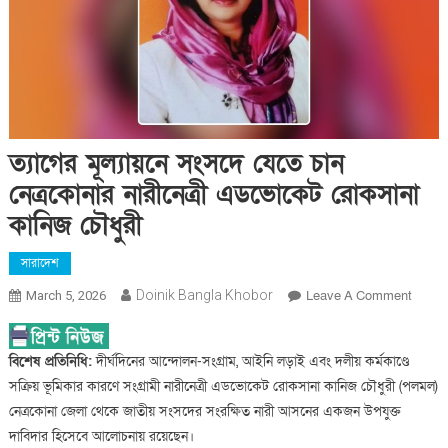
ত্যাগের মূল্যায়নে সংসদে যেতে চান
নেত্রকোনার নারীনেত্রী এডভোকেট রোকসানা
কানিজ চৌধুরী
সারাদেশ
On
Doinik Bangla Khobor
Leave A Comment
March 5, 2026
ত্যাগের
মূল্যায়ন
বিশেষ প্রতিনিধি:
দীর্ঘদিনের আন্দোলন-সংগ্রাম, আইনি লড়াই এবং দলীয় কর্মকাণ্ডে
সংসদে
যেতে
সক্রিয় ভূমিকার কারণে সংগ্রামী নারীনেত্রী এডভোকেট রোকসানা কানিজ চৌধুরী (পলমল)
চান
নেত্রকোনা জেলা থেকে জাতীয় সংসদের সংরক্ষিত নারী আসনের একজন উপযুক্ত
নেত্রকো
দাবিদার হিসেবে আলোচনায় রয়েছেন।