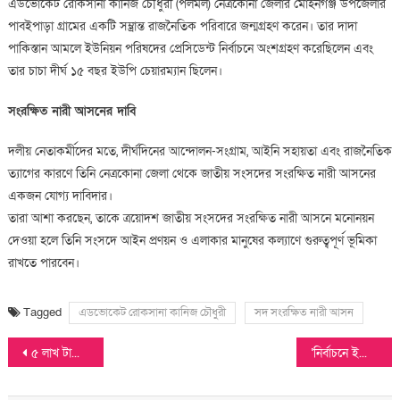
এডভোকেট রোকসানা কানিজ চৌধুরী (পলমল) নেত্রকোনা জেলার মোহনগঞ্জ উপজেলার
পাবইপাড়া গ্রামের একটি সম্ভ্রান্ত রাজনৈতিক পরিবারে জন্মগ্রহণ করেন। তার দাদা
পাকিস্তান আমলে ইউনিয়ন পরিষদের প্রেসিডেন্ট নির্বাচনে অংশগ্রহণ করেছিলেন এবং
তার চাচা দীর্ঘ ১৫ বছর ইউপি চেয়ারম্যান ছিলেন।
সংরক্ষিত নারী আসনের দাবি
দলীয় নেতাকর্মীদের মতে, দীর্ঘদিনের আন্দোলন-সংগ্রাম, আইনি সহায়তা এবং রাজনৈতিক
ত্যাগের কারণে তিনি নেত্রকোনা জেলা থেকে জাতীয় সংসদের সংরক্ষিত নারী আসনের
একজন যোগ্য দাবিদার।
তারা আশা করছেন, তাকে ত্রয়োদশ জাতীয় সংসদের সংরক্ষিত নারী আসনে মনোনয়ন
দেওয়া হলে তিনি সংসদে আইন প্রণয়ন ও এলাকার মানুষের কল্যাণে গুরুত্বপূর্ণ ভূমিকা
রাখতে পারবেন।
Tagged
এডভোকেট রোকসানা কানিজ চৌধুরী
সদ সংরক্ষিত নারী আসন
Post
৫ লাখ টাকা চাঁদা দাবি কথিত সাংবাদিক নেশাখোর রেজার বিরুদ্ধে আদালতে মামলা, গ্রেফতারের দাবিতে সংবাদ সম্মেলন
‘নির্বাচনে ইঞ্জিনিয়ারিং হয়েছে’, সাবেক উপদেষ্টা রিজওয়ানাকে জিজ্ঞাসাবাদের দাবি জামায়াতের
navigation