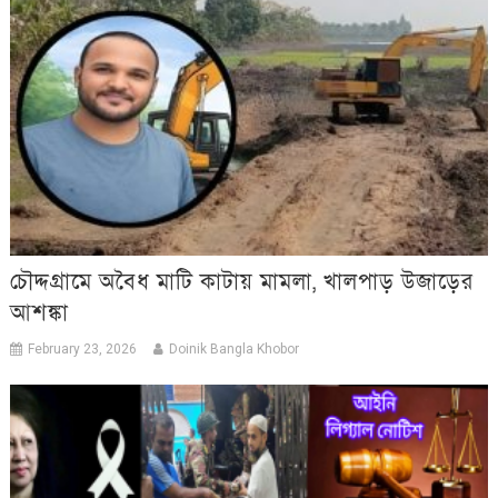
চৌদ্দগ্রামে অবৈধ মাটি কাটায় মামলা, খালপাড় উজাড়ের
আশঙ্কা
February 23, 2026
Doinik Bangla Khobor