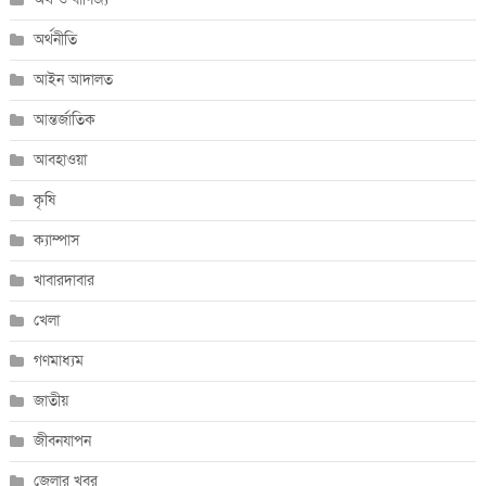
অর্থনীতি
আইন আদালত
আন্তর্জাতিক
আবহাওয়া
কৃষি
ক্যাম্পাস
খাবারদাবার
খেলা
গণমাধ্যম
জাতীয়
জীবনযাপন
জেলার খবর