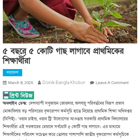
৫ বছরে ৫ কোটি গাছ লাগাবে প্রাথমিকের
শিক্ষার্থীরা
সারাদেশ
On
Doinik Bangla Khobor
Leave A Comment
March 8, 2026
৫
বছরে
অনলাইন ডেস্ক:
দেশব্যাপী সবুজায়ন জোরদার, জলবায়ু পরিবর্তনের বিরূপ প্রভাব
৫
কোটি
মোকাবিলায় বড় পরিসরের বৃক্ষরোপণ কর্মসূচি হাতে নিয়েছে প্রাথমিক শিক্ষা অধিদপ্তর
গাছ
(ডিপিই)। ‘ওয়ান চাইল্ড, ওয়ান ট্রি’ উদ্যোগের আওতায় সরকারি প্রাথমিক বিদ্যালয়ের
লাগাবে
শিক্ষার্থীরা এই সরকারের মেয়াদে সর্বমোট ৫ কোটি গাছ লাগাবে। এর মাধ্যমে
প্রাথমি
শিক্ষার্থীদের পরিবেশ সচেতন করে তোলার পাশাপাশি জাতীয় বৃক্ষরোপণ কর্মসূচিকে
শিক্ষার্থী