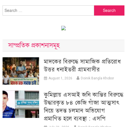
Search
for:
সাম্প্রতিক প্রকাশনাসমূহ
মাদকের বিরুদ্ধে সামাজিক প্রতিরোধ
উত্তর ধনাইতরী গ্রামবাসীর
August 1, 2026
Doinik Bangla Khobor
কুমিল্লায় এসআই জনি কান্তির বিরুদ্ধে
উদ্ধারকৃত ৮৪ কেজি গাঁজা আত্মসাৎ
নিয়ে তদন্ত চলমান অভিযোগ
প্রমাণিত হলে ব্যবস্থা : এসপি