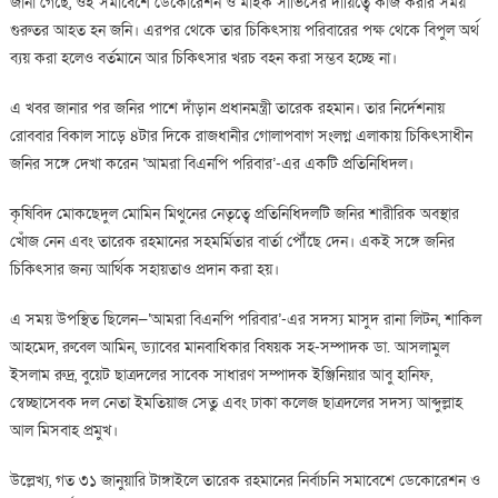
জানা গেছে, ওই সমাবেশে ডেকোরেশন ও মাইক সার্ভিসের দায়িত্বে কাজ করার সময়
রহমান
গুরুতর আহত হন জনি। এরপর থেকে তার চিকিৎসায় পরিবারের পক্ষ থেকে বিপুল অর্থ
ব্যয় করা হলেও বর্তমানে আর চিকিৎসার খরচ বহন করা সম্ভব হচ্ছে না।
এ খবর জানার পর জনির পাশে দাঁড়ান প্রধানমন্ত্রী তারেক রহমান। তার নির্দেশনায়
রোববার বিকাল সাড়ে ৪টার দিকে রাজধানীর গোলাপবাগ সংলগ্ন এলাকায় চিকিৎসাধীন
জনির সঙ্গে দেখা করেন ‘আমরা বিএনপি পরিবার’-এর একটি প্রতিনিধিদল।
কৃষিবিদ মোকছেদুল মোমিন মিথুনের নেতৃত্বে প্রতিনিধিদলটি জনির শারীরিক অবস্থার
খোঁজ নেন এবং তারেক রহমানের সহমর্মিতার বার্তা পৌঁছে দেন। একই সঙ্গে জনির
চিকিৎসার জন্য আর্থিক সহায়তাও প্রদান করা হয়।
এ সময় উপস্থিত ছিলেন—‘আমরা বিএনপি পরিবার’-এর সদস্য মাসুদ রানা লিটন, শাকিল
আহমেদ, রুবেল আমিন, ড্যাবের মানবাধিকার বিষয়ক সহ-সম্পাদক ডা. আসলামুল
ইসলাম রুদ্র, বুয়েট ছাত্রদলের সাবেক সাধারণ সম্পাদক ইঞ্জিনিয়ার আবু হানিফ,
স্বেচ্ছাসেবক দল নেতা ইমতিয়াজ সেতু এবং ঢাকা কলেজ ছাত্রদলের সদস্য আব্দুল্লাহ
আল মিসবাহ প্রমুখ।
উল্লেখ্য, গত ৩১ জানুয়ারি টাঙ্গাইলে তারেক রহমানের নির্বাচনি সমাবেশে ডেকোরেশন ও