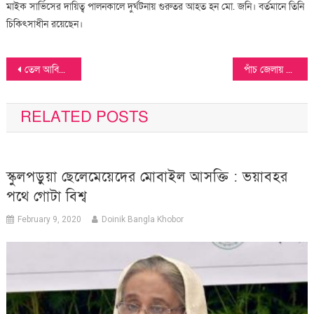
মাইক সার্ভিসের দায়িত্ব পালনকালে দুর্ঘটনায় গুরুতর আহত হন মো. জনি। বর্তমানে তিনি
চিকিৎসাধীন রয়েছেন।
Post
তেল আবিবের প্রাণকেন্দ্রে আছড়ে পড়ল ইরানের ক্ষেপণাস্ত্র, কাঁপছে ইসরাইল
পাঁচ জেলায় নতুন জেলা প্রশাসক নিয়োগ
navigation
RELATED POSTS
স্কুলপড়ুয়া ছেলেমেয়েদের মোবাইল আসক্তি : ভয়াবহর
পথে গোটা বিশ্ব
February 9, 2020
Doinik Bangla Khobor