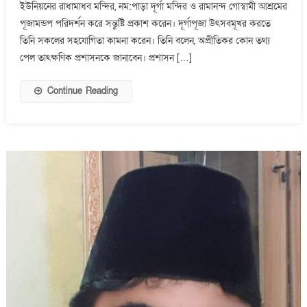
ইউনিয়নের রাধামাধব মন্দির, নম:পাড়া দূর্গা মন্দির ও রামানন্দ গোস্বামী আশ্রমের
পরিদর্শনে
জেলা
পূজামন্ডপ পরিদর্শন করে সন্তুষ্টি প্রকাশ করেন। দূর্গাপূজা উৎসবমূখর করতে
প্রশাসক
তিনি সকলের সহযোগিতা কামনা করেন। তিনি বলেন, অপ্রীতিকর কোন তথ্য
কামরুল
পেল তাৎক্ষণিক প্রশাসনকে জানাবেন। প্রশাসন […]
হাসান
Continue Reading