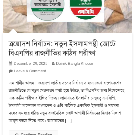
ত্রয়োদশ নির্বাচন: নতুন ইসলামপন্থী জোটে
বিএনপির রাজনীতির কঠিন পরীক্ষা
Doinik Bangla Khobor
December 29, 2025
On
Leave A Comment
ত্রয়োদশ
এম শাহীন আলম : ত্রয়োদশ জাতীয় সংসদ নির্বাচন সামনে রেখে বাংলাদেশের
নির্বাচন:
রাজনীতিতে যে নতুন মেরুকরণ স্পষ্ট হয়ে উঠছে, তা বিএনপির জন্য নিঃসন্দেহে
নতুন
এক কঠিন পরীক্ষার ইঙ্গিত দিচ্ছে। জামায়াতে ইসলামীর নেতৃত্বে এনসিপি,
ইসলামপন্থী
জোটে
ইসলামী আন্দোলন বাংলাদেশ ও এবি পার্টিসহ একাধিক ইসলামী ও সমমনা
বিএনপির
দলের সমন্বয়ে গঠিত নতুন রাজনৈতিক জোট আগামী নির্বাচনের হিসাব-নিকাশ
রাজনীতির
আমূল বদলে দিতে পারে। জামায়াতের […]
কঠিন
পরীক্ষা