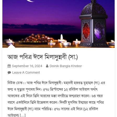
আজ পবিত্র ঈদে মিলাদুন্নবী (সা.)
Doinik Bangla Khobor
September 16, 2024
On
Leave A Comment
আজ
নিউজ ডেস্ক।। আজ পবিত্র ঈদে মিলাদুন্নবী। মহানবী হজরত মুহাম্মদ (সা.) এর
পবিত্র
জন্ম ও মৃত্যুর পূণ্যময় দিন। ৫৭০ খ্রিস্টাব্দের ১২ রবিউল আউয়াল অর্থাৎ
ঈদে
আজকের এই দিনে তিনি আরবের মক্কা নগরীতে জন্মগ্রহণ করেন। ৬৩ বছর
মিলাদুন্নবী
(সা.)
বয়সে একইদিনে তিনি ইন্তেকাল করেন। দিনটি মুসলিম উম্মাহর কাছে পবিত্র
ঈদে মিলাদুন্নবী (সা.) নামে পরিচিত। ৫৭০ সালের এই দিনে (১২ রবিউল
আউয়াল) […]