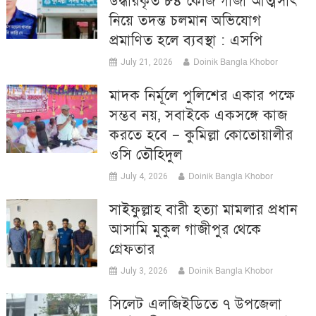
উদ্ধারকৃত ৮৪ কেজি গাঁজা আত্মসাৎ
নিয়ে তদন্ত চলমান অভিযোগ
প্রমাণিত হলে ব্যবস্থা : এসপি
Doinik Bangla Khobor
July 21, 2026
মাদক নির্মূলে পুলিশের একার পক্ষে
সম্ভব নয়, সবাইকে একসঙ্গে কাজ
করতে হবে – কুমিল্লা কোতোয়ালীর
ওসি তৌহিদুল
Doinik Bangla Khobor
July 4, 2026
সাইফুল্লাহ বারী হত্যা মামলার প্রধান
আসামি মুকুল গাজীপুর থেকে
গ্রেফতার
Doinik Bangla Khobor
July 3, 2026
সিলেট এলজিইডিতে ৭ উপজেলা