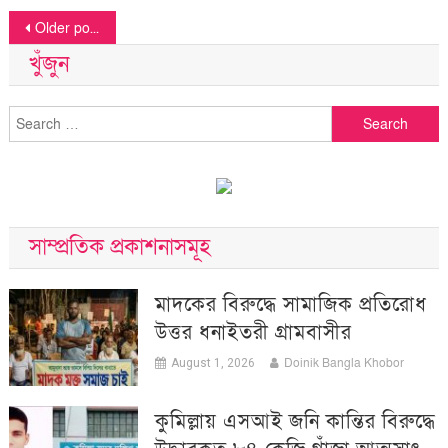
Posts
Older posts
navigation
খুঁজুন
Search
for:
সাম্প্রতিক প্রকাশনাসমূহ
মাদকের বিরুদ্ধে সামাজিক প্রতিরোধ
উত্তর ধনাইতরী গ্রামবাসীর
Doinik Bangla Khobor
August 1, 2026
কুমিল্লায় এসআই জনি কান্তির বিরুদ্ধে