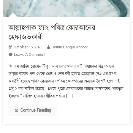
আল্লাহপাক স্বয়ং পবিত্র কোরআনের
হেফাজতকারী
Doinik Bangla Khobor
October 16, 2021
On
Leave A Comment
আল্লাহপাক
জি এম জাহিদ হোসেন টিপু : আল কোরআন একটি বিস্ময়কর গ্রন্থ ৷ মহান
স্বয়ং
আল্লাহপাকের পক্ষ থেকে শ্রেষ্ঠ ও শেষ নবী হযরত মোহাম্মদ (সঃ) এর উপর
পবিত্র
অবর্তীর্ণ হয়েছে পবিত্র কোরআন ৷ পবিত্র কোরআনের অন্যতম বৈশিষ্ট হলো এই
কোরআনের
হেফাজতকারী
গ্রন্থ ২ বার নাজিল হয়েছে ৷ প্রথমে পুরো কোরআনের আয়াত আসমানের “বায়তুল
ইজ্জতে ” নাজিল হয়েছে ৷ দ্বীতিয় পর্যায়ে […]
Continue Reading