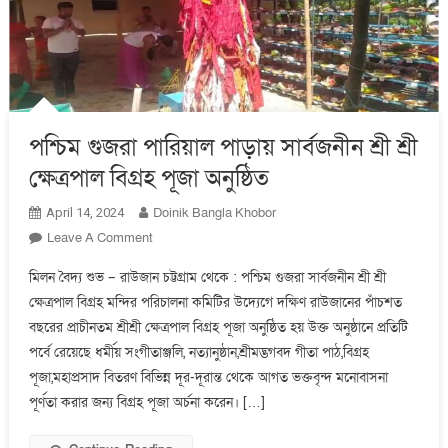
পশ্চিম গুজরা পারিয়াল পাড়ায় সার্বজনীন শ্রী শ্রী
ক্ষেত্রপাল বিগ্রহ পূজা অনুষ্ঠিত
Doinik Bangla Khobor
April 14, 2024
On
Leave A Comment
পশ্চিম
মিলন বৈদ্য শুভ – রাউজান চট্টগ্রাম থেকে : পশ্চিম গুজরা সার্বজনীন শ্রী শ্রী
গুজরা
ক্ষেত্রপাল বিগ্রহ মন্দির পরিচালনা কমিটির উদ্যেগে দক্ষিণ রাউজানের পাঁচশত
পারিয়াল
বছরের প্রাচীনতম শ্রীশ্রী ক্ষেত্রপাল বিগ্রহ পূজা অনুষ্ঠিত হয় উক্ত অনুষ্ঠানে প্রতিটি
পাড়ায়
সার্বজনীন
পর্বে রেয়েছে ধর্মীয় সংগীতাঞ্জলি, নত্যানুষ্ঠান,শ্রীমদ্ভগবদ গীতা পাঠ,বিগ্রহ
শ্রী
পূজা,মহাপ্রসাদ বিতরণ বিভিন্ন দূর-দূরান্ত থেকে আগত ভক্তবৃন্দ মনোবাসনা
শ্রী
পূর্ণতা করার জন্য বিগ্রহ পূজা অর্চনা করেন। […]
ক্ষেত্রপাল
বিগ্রহ