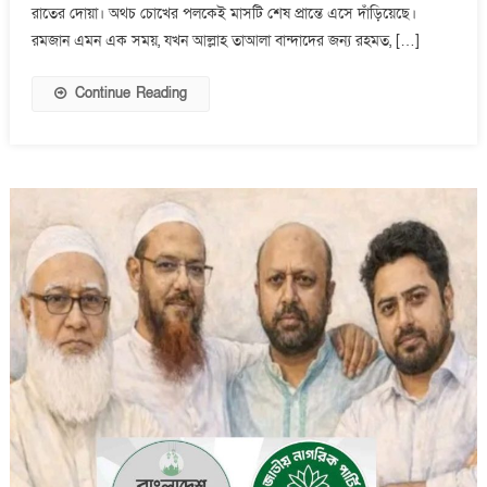
রমজান,
রাতের দোয়া। অথচ চোখের পলকেই মাসটি শেষ প্রান্তে এসে দাঁড়িয়েছে।
শেষ
রমজান এমন এক সময়, যখন আল্লাহ তাআলা বান্দাদের জন্য রহমত, […]
মুহূর্তগুলো
কাজে
Continue Reading
লাগানোর
এখনই
সময়