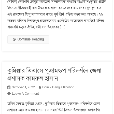
(সার্বিক) দেবাশীষ চৌধুরী বলেছেন, সাম্প্রদায়িক সম্প্রীতি বাঙালী সংস্কৃতির প্রতীক
রাস
হিসেবে ঐতিহ্যবাহী রাস উৎসবকে ধারণ করতে হবে আমাদের। যুগ যুগ ধরে
উৎসবের
উদ্বোধন
এই রাসমেলা হিন্দু সম্প্রদায়ের কাছে পূর্ণ তীর্থ ঐতিহ্য বহন করে আসছে। ২৬
অনুষ্ঠানে
নভেম্বর রবিবার দিনাজপুর রাজদেবোত্তর এস্টেটের আয়োজনে কান্তজিউ মন্দির
এডিসি
রাসবেদি চত্বরে ঐতিহ্যবাহী রাস উৎসবের […]
(সার্বিক)
Continue Reading
কুমিল্লার তিতাসে পূজামন্ডপ পরিদর্শনে জেলা
প্রশাসক কামরুল হাসান
Doinik Bangla Khobor
October 1, 2022
On
Leave A Comment
কুমিল্লার
হালিম সৈকত, কুমিল্লা থেকে : কুমিল্লার তিতাসে পূজামন্ডপ পরিদর্শনে জেলা
তিতাসে
প্রশাসক মোঃ কামরুল হাসান । এ সময় তিনি তিতাস উপজেলার কলাকান্দি
পূজামন্ডপ