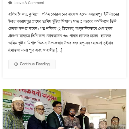
On
Leave A Comment
কুমিল্লা
হালিম সৈকত, কুমিল্লা : পবিত্র কোরআনের হাফেজ হলেন বলরামপুর ইউনিয়নের
তিতাসের
উত্তর বলরামপুর গ্রামের তামিম ভূঁইয়া মিশাল। মাত্র ৩ বছরের কর্মদিবসে তিনি
কোরআনের
হেফজ সম্পন্ন করেন। গত শনিবার (২ ডিসেম্বর) আনুষ্ঠানিকভাবে শেষ ছবক
পাখি
তামিম
গ্রহণের মাধ্যমে তিনি আল কোরআনের ৩০ পারার হাফেজ হলেন। হাফেজ
ভূইয়া
তামিম ভূঁইয়া মিশাল তিতাস উপজেলার উত্তর বলরামপুরের মোস্তফা ভূইয়ার
বলরামপুরের
(মোস্তফা নানা) পুত্র এবং জাহাঙ্গীর […]
গৌরব
Continue Reading