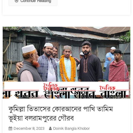
Continue Reading
পূজা
অনুষ্ঠিত
কুমিল্লা তিতাসের কোরআনের পাখি তামিম
ভূইয়া বলরামপুরের গৌরব
Doinik Bangla Khobor
December 8, 2023