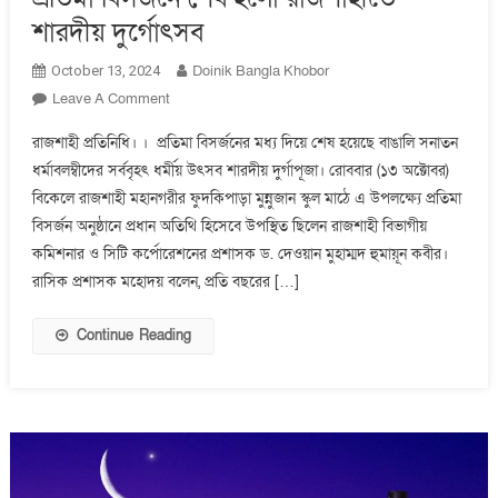
শারদীয় দুর্গোৎসব
Doinik Bangla Khobor
October 13, 2024
On
Leave A Comment
প্রতিমা
রাজশাহী প্রতিনিধি। । প্রতিমা বিসর্জনের মধ্য দিয়ে শেষ হয়েছে বাঙালি সনাতন
বিসর্জনে
ধর্মাবলম্বীদের সর্ববৃহৎ ধর্মীয় উৎসব শারদীয় দুর্গাপূজা। রোববার (১৩ অক্টোবর)
শেষ
বিকেলে রাজশাহী মহানগরীর ফুদকিপাড়া মুন্নুজান স্কুল মাঠে এ উপলক্ষ্যে প্রতিমা
হলো
রাজশাহীতে
বিসর্জন অনুষ্ঠানে প্রধান অতিথি হিসেবে উপস্থিত ছিলেন রাজশাহী বিভাগীয়
শারদীয়
কমিশনার ও সিটি কর্পোরেশনের প্রশাসক ড. দেওয়ান মুহাম্মদ হুমায়ূন কবীর।
দুর্গোৎসব
রাসিক প্রশাসক মহোদয় বলেন, প্রতি বছরের […]
Continue Reading